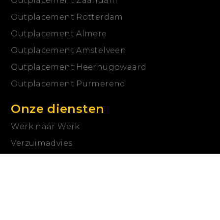
Outplacement Zaandam
Outplacement Rotterdam
Outplacement Almere
Outplacement Amstelveen
Outplacement Heerhugowaard
Outplacement Purmerend
Onze diensten
Werk naar Werk
Verzuimadvies
Outplacement
Re-integratie
Re-integratie spoor 2
Arbeidsdeskundig onderzoek