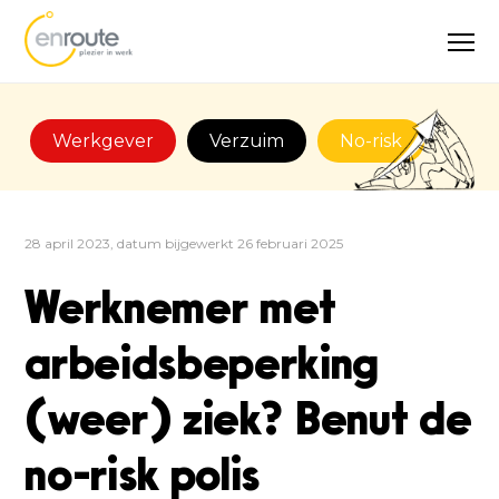
Werkgever
Verzuim
No-risk
28 april 2023, datum bijgewerkt 26 februari 2025
Werknemer met
arbeidsbeperking
(weer) ziek? Benut de
no-risk polis