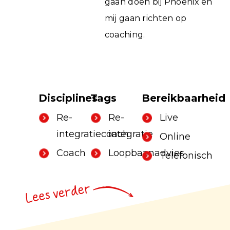
gaan doen bij Phoenix en
mij gaan richten op
coaching.
Disciplines
Tags
Bereikbaarheid
Re-
Re-
Live
integratiecoach
integratie
Online
Coach
Loopbaanadvies
Telefonisch