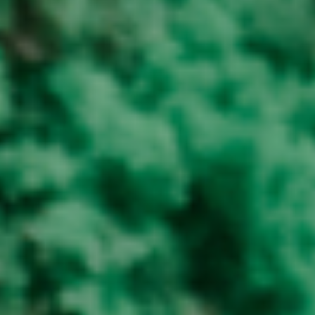
Het systemische denken is in mijn werk en leven
een passie: onderzoeken waar je vandaan komt
(je ouders en de generaties daarvoor), hoe dat je
gevormd heeft en invloed heeft op hoe je in het
leven staat.
Verder sport ik graag en veel, het liefst iets met
een bal. Dat kan een potje padel zijn maar ook
een teamsport.