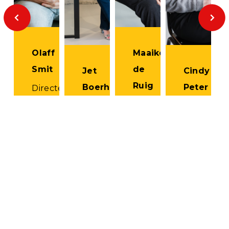
Olaff
Maaike
Smit
de
Jet
Cindy
Ruig
Boerhave
Peter
Directeur
&
Re-
Re-
Re-
arbeidsdeskundige
integratie,
integratie
integratie
loopbaan
&
&
&
loopbaancoach
loopbaanc
jobcoach